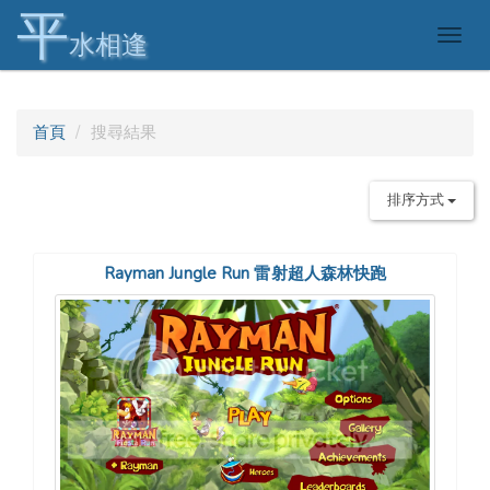
平
Togg
水相逢
navig
首頁
搜尋結果
排序方式
Rayman Jungle Run 雷射超人森林快跑