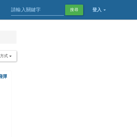
登入
搜尋
序方式
截飛彈