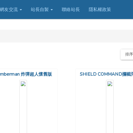
網友交流
站長自製
聯絡站長
隱私權政策
排
omberman 炸彈超人懷舊版
SHIELD COMMAND攔