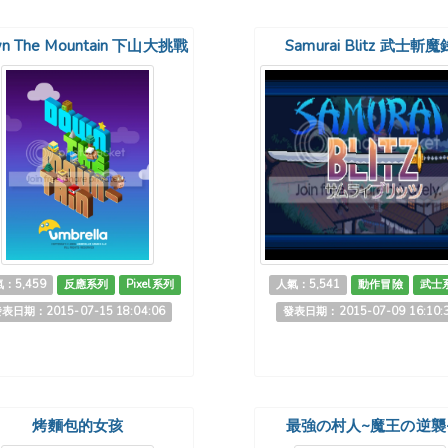
n The Mountain 下山大挑戰
Samurai Blitz 武士斬魔
：5,459
反應系列
Pixel系列
人氣：5,541
動作冒險
武士
表日期：2015-07-15 18:04:06
發表日期：2015-07-09 16:10:
烤麵包的女孩
最強の村人~魔王の逆襲