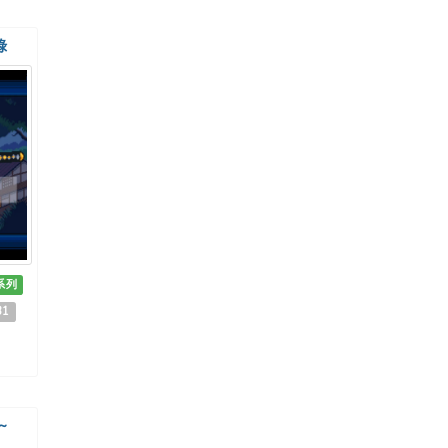
錄
系列
31
~