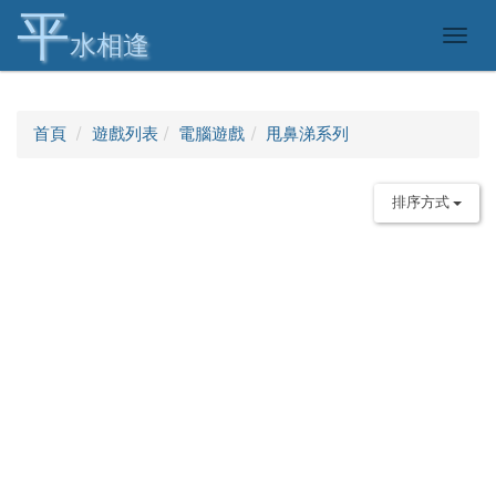
平
Togg
水相逢
navig
首頁
遊戲列表
電腦遊戲
甩鼻涕系列
排序方式