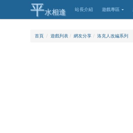
平
站長介紹
遊戲專區
水相逢
首頁
遊戲列表
網友分享
洛克人改編系列