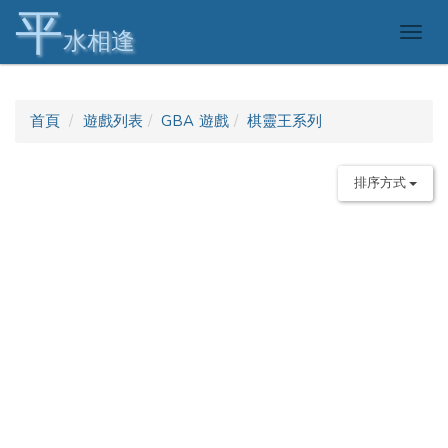
平
Togg
水相逢
navig
首頁
遊戲列表
GBA 遊戲
棋靈王系列
排序方式