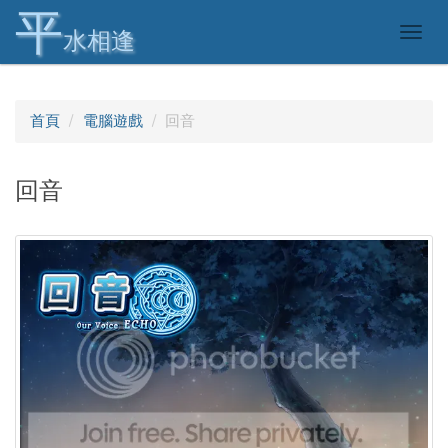
平
Togg
水相逢
navig
首頁
電腦遊戲
回音
回音