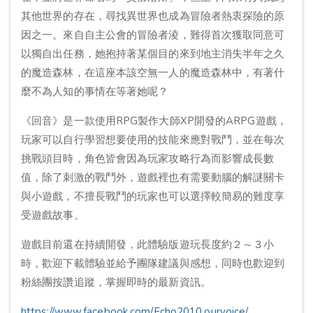
其他世界的存在，尋找異世界也成為冒險者熱衷探險的原
因之一。來自自主公會的冒險者淩，難得首次獲取同意可
以獨自出任務，她抱持著某個目的來到地主消失半年之久
的魔造森林，在這座本該空無一人的魔造森林中，有著什
麼不為人知的事情在等著她呢？
《回音》是一款使用RPG製作大師XP開發的ARPG遊戲，
玩家可以自行學習想要使用的技能來應對戰鬥，並在每次
挑戰頭目時，角色皆會因為玩家攻略行為而影響成長數
值，除了刺激的戰鬥外，遊戲裡也有需要動腦的解謎關卡
與小遊戲，不擅長戰鬥的玩家也可以選擇較簡易的難度享
受遊戲故事。
遊戲目前還在持續開發，此體驗版遊玩長度約２～３小
時，歡迎下載體驗並給予團隊建議與感想，同時也歡迎到
粉絲團按讚追蹤，掌握即時的最新資訊。
https://www.facebook.com/Echo2010.ourvoice/