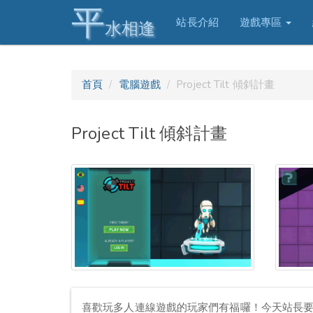
平
站長介紹
遊戲專區
水相逢
首頁
電腦遊戲
Project Tilt 傾斜計畫
Project Tilt 傾斜計畫
喜歡玩多人連線遊戲的玩家們有福囉！今天站長要介紹的這