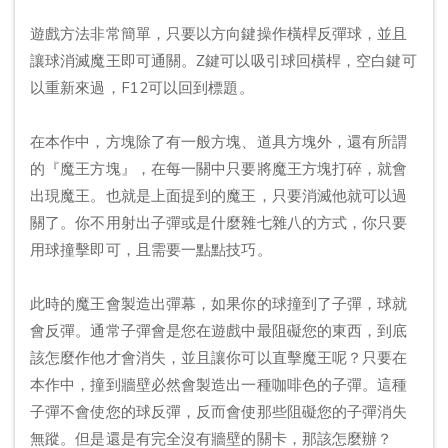
遊戲方法非常簡單，只要以方向鍵操作橫桿反彈球，並且
讓球消滅魔王即可通關。Z鍵可以吸引球回橫桿，空白鍵可
以重新來過，F12可以回到標題。
在本作中，方塊除了有一般方塊、道具方塊外，還有所謂
的『魔王方塊』，在每一關中只要將魔王方塊打碎，就會
出現魔王。也就是上面提到的魔王，只要消滅他就可以過
關了。你不用射出子彈或是什麼雜七雜八的方式，你只要
用球撞擊即可，且需要一點點技巧。
此時的魔王會製造出彈幕，如果你的球撞到了子彈，球就
會反彈。通常子彈會是您在遊戲中最阻礙您的東西，到底
該怎麼作他才會消失，並且讓你可以直擊魔王呢？只要在
本作中，撞到牆壁必然會製造出一種咖啡色的子彈。這種
子彈不會使您的球反彈，反而會使那些阻礙您的子彈消失
無蹤。但是還是有完全沒有牆壁的關卡，那該怎麼辦？