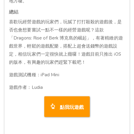
地方囉。
總結
喜歡玩經營遊戲的玩家們，玩膩了打打殺殺的遊戲後，是
否也會想要嘗試一點不一樣的經營遊戲呢？這款
「Dragons: Rise of Berk 博克島的崛起」，有著精緻的遊
戲世界，輕鬆的遊戲配樂，搭配上超會送錢幣的遊戲設
定，相信玩家們一定很快就上癮囉！遊戲目前只推出 iOS
的版本，有興趣的玩家們趕緊下載吧！
遊戲測試機種：iPad Mini
遊戲作者：Ludia
點我玩遊戲