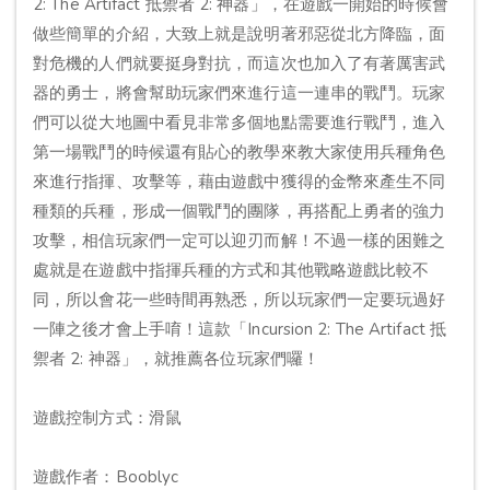
2: The Artifact 抵禦者 2: 神器」，在遊戲一開始的時候會
做些簡單的介紹，大致上就是說明著邪惡從北方降臨，面
對危機的人們就要挺身對抗，而這次也加入了有著厲害武
器的勇士，將會幫助玩家們來進行這一連串的戰鬥。玩家
們可以從大地圖中看見非常多個地點需要進行戰鬥，進入
第一場戰鬥的時候還有貼心的教學來教大家使用兵種角色
來進行指揮、攻擊等，藉由遊戲中獲得的金幣來產生不同
種類的兵種，形成一個戰鬥的團隊，再搭配上勇者的強力
攻擊，相信玩家們一定可以迎刃而解！不過一樣的困難之
處就是在遊戲中指揮兵種的方式和其他戰略遊戲比較不
同，所以會花一些時間再熟悉，所以玩家們一定要玩過好
一陣之後才會上手唷！這款「Incursion 2: The Artifact 抵
禦者 2: 神器」，就推薦各位玩家們囉！
遊戲控制方式：滑鼠
遊戲作者：Booblyc