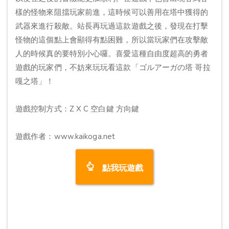
樣的怪物來阻擋玩家前進，這時候可以善用在塔中獲得的
武器來進行殺敵。站長再玩過這款遊戲之後，發現在打擊
怪物的這個點上會顯得有點困難，所以當玩家們在攻擊敵
人的時候真的要特別小心囉。喜愛這種自由度超高的勇者
遊戲的玩家們，不妨來玩玩看這款「ゴルアーガの塔 哥拉
嘎之塔」！
遊戲控制方式：Z X C 空白鍵 方向鍵
遊戲作者：www.kaikoga.net
點我玩遊戲