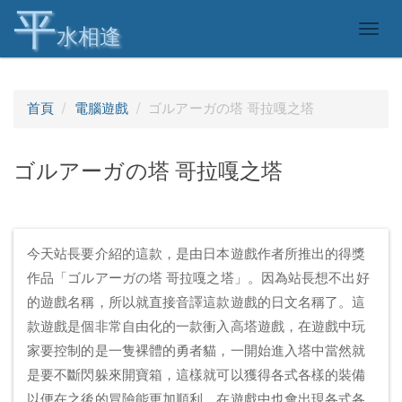
平
Togg
水相逢
navig
首頁
電腦遊戲
ゴルアーガの塔 哥拉嘎之塔
ゴルアーガの塔 哥拉嘎之塔
今天站長要介紹的這款，是由日本遊戲作者所推出的得獎
作品「ゴルアーガの塔 哥拉嘎之塔」。因為站長想不出好
的遊戲名稱，所以就直接音譯這款遊戲的日文名稱了。這
款遊戲是個非常自由化的一款衝入高塔遊戲，在遊戲中玩
家要控制的是一隻裸體的勇者貓，一開始進入塔中當然就
是要不斷閃躲來開寶箱，這樣就可以獲得各式各樣的裝備
以便在之後的冒險能更加順利。在遊戲中也會出現各式各