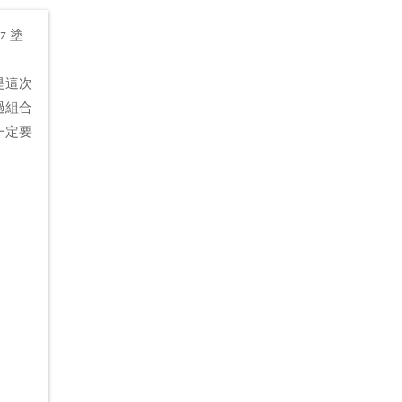
z 塗
是這次
過組合
一定要