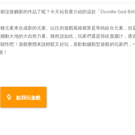
觸新的作品了呢？今天站長要介紹的這款「Doodle God Blit
四種元素來合成新的元素。以往的遊戲風格都算是單純組合元素，但
以撼動大地的大自然力量。雖然說如此，玩家們還是得絞盡腦汁，透
可能性吧！遊戲整體來說輕鬆又好玩，喜歡動腦類型遊戲的玩家們，
」喔！
點我玩遊戲