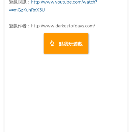
遊戲視訊：
http://www.youtube.com/watch?
v=mGzKuhRnX3U
遊戲作者：http://www.darkestofdays.com/
點我玩遊戲