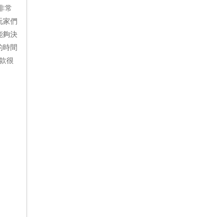
款非常
玩家們
能夠決
的時間
是款很