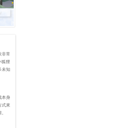
款非常
小狐狸
多未知
戲本身
方式來
唷。